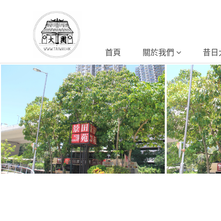
首頁
關於我們
昔日
景田苑
景田苑