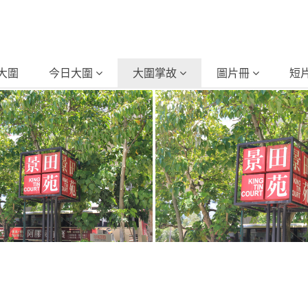
大圍
今日大圍
大圍掌故
圖片冊
短
景田苑