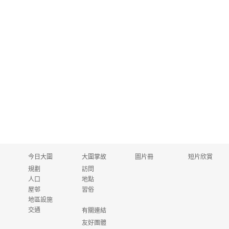
今日大圍
大圍掌故
圖片冊
短片欣賞
規劃
訪問
人口
地點
屋邨
習俗
地區設施
交通
有關連結
友好團體