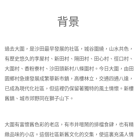
背景
過去大圍，是沙田最早發展的社區，城谷圍繞，山水共色，
有歷史悠久的李屋村、新田村、隔田村、田心村、徑口村、
大圍村、香粉寮村、沙田頭新村八條圍村。今日大圍，由田
園鄉村急速發展成繁華新市鎮，高樓林立，交通四通八達，
已成為現代化社區，但這裡仍保留著獨特的風土情懷。新樓
舊鎮、城市郊野同在獅子山下。
大圍有富懷舊色彩的老店，有巿井喧鬧的排檔食肆，也有精
緻品味的小店。這個社區新舊文化的交集，使這裏充滿人情