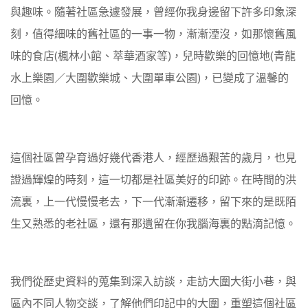
與趣味。隨著社區急遽發展，曾經你我身邊留下許多印象深
刻，值得細味的舊社區的一事一物，漸漸湮沒，如那懷舊風
味的食店(楓林小館、萃華酒家等)，兒時歡樂的回憶地(青龍
水上樂園／大圍歡樂城、大圍單車公園)，已變成了溫馨的
回憶。
這個社區曾孕育過好幾代香港人，經歷過艱苦的歲月，也見
證過輝煌的時刻，這一切都是社區美好的印跡。在時間的洪
流裏，上一代慢慢老去，下一代漸漸遷移，留下來的是既陌
生又熟悉的老社區，還有那遺留在你我腦海裏的點滴記憶。
我們從歷史資料的蒐集到深入訪談，走訪大圍大街小巷，與
區內不同人物交談，了解他們印記中的大圍，重塑這個社區